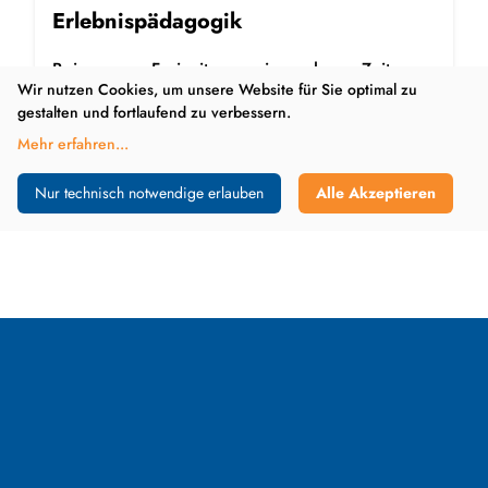
Erlebnispädagogik
Bei unseren Freizeiten gewinnen lange Zeit
Wir nutzen Cookies, um unsere Website für Sie optimal zu
kranke Kinder neues Vertrauen in ihren Körper
gestalten und fortlaufend zu verbessern.
und tauschen sich untereinander aus.
Mehr erfahren
...
Mehr erfahren
Nur technisch notwendige erlauben
Alle Akzeptieren
KiO hilft!
Mit Geld in der Not, neuer
Kraft und gutem Rat.