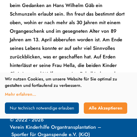
beim Gedanken an Hans Wilhelm Gäb ein
Schmunzeln erlaubt sein. Ihn freut das bestimmt dort
oben, wohin er nach mehr als 30 Jahren mit einem
Organgeschenk und im gesegneten Alter von 89
Jahren am 13. April abberufen worden ist. Am Ende
seines Lebens konnte er auf sehr viel Sinnvolles
zurückblicken, was er geschaffen hat. Auf Erden
hinterlässt er seine Frau Hella, die beiden Kinder
Christiane und Wolfgang, seine Enkelkinder und
Wir nutzen Cookies, um unsere Website für Sie optimal zu
unzählige KiO-Freundinnen und -Freunde.
gestalten und fortlaufend zu verbessern.
Mehr erfahren
...
Kontakt
Impressum
Datenschutz
Cookie-
Konfiguration
Nur technisch notwendige erlauben
Alle Akzeptieren
©
2022
- 2026
Verein Kinderhilfe Organtransplantation –
Sportler für Organspende e.V. (KiO)